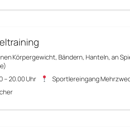
eltraining
enen Körpergewicht, Bändern, Hanteln, an Spi
e)
0 – 20.00 Uhr
Sportlereingang Mehrzwec
echer