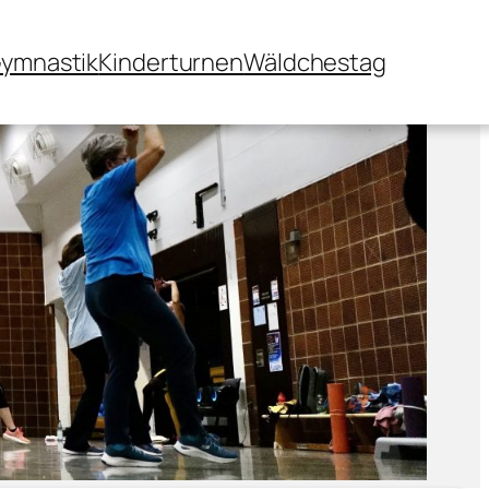
ymnastik
Kinderturnen
Wäldchestag