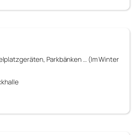
elplatzgeräten, Parkbänken … (Im Winter
khalle